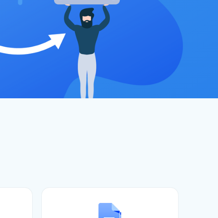
carpetas del escritorio
cia perdido a través de esta página
iclaje
tware
reciclaje vaciada
actualizaciones de funciones
sh USB
 de software
internos y externos