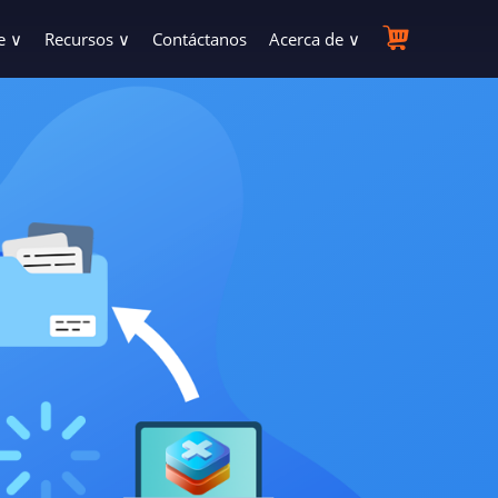
e ∨
Recursos ∨
Contáctanos
Acerca de ∨
Biblioteca de recursos
Empresas
rios de pérdida de datos
arte?
Obtén toda la información sobre RecoveryFox AI
Quiénes somos y qué hacemos
venta
Manual del producto
Programa de afiliados
nte
e comprar? Contáctanos.
Instrucciones paso a paso para usar el producto
Ganar dinero como afiliado es trabajo fácil
eados
Base de conocimientos
Programas de revendedores
os formateados
pagos y reembolsos
La biblioteca de términos y temas relacionados con la recuperación de
Revende nuestros productos con tu marca
datos
Blogs
Conviértete en partner
 otros eliminados o perdidos
a del producto
Guías populares, historias y videos sobre recuperación de datos exitosa
Acelera tu negocio con oportunidades de asociación únicas
Descuentos educación
ios dispositivos
 y la activación
Disfruta 30% de descuento educativo
torio
licencia