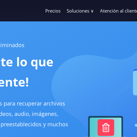
Precios
Soluciones ∨
Atención al client
Todas las soluciones
Centro de ayuda
Soporta diversos tipos de archivos y escena
Hola ¿Cómo podemos ayud
eliminados
Recuperar archivos eliminados
Consulta previa a la 
te lo que
Recupera archivos eliminados accidentalme
¿Tienes preguntas antes d
Recuperación de archivos format
Realizar un pedido
ente!
Recupera rápidamente datos de discos dur
Obtén ayuda con pedidos, 
Recuperación de documentos
Entrega
Recupera documentos de Word, Excel, PPT y
Obtén ayuda con la entreg
os para recuperar archivos
deos, audio, imágenes,
Recuperación de fotos
Registro y activación
Recupera fotos eliminadas o perdidas de var
Obtén ayuda con el registro
 preestablecidos y muchos
.
Recuperación de archivos de escri
Recuperar código de 